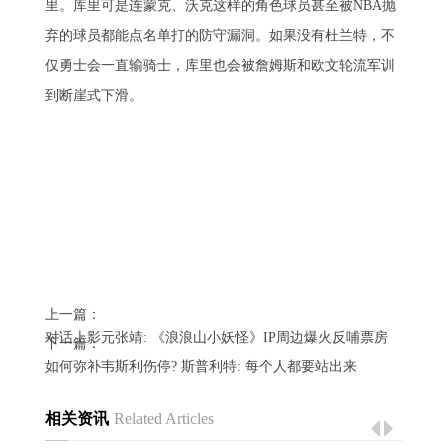
里。库里可是连蒙克、沃克这样的角色球员甚至被NBA抛
弃的球员都能点名单打的防守漏洞。如果没有杜兰特，不
仅勇士会一直输骑士，库里也会被詹姆斯和欧文轮流军训
到断崖式下滑。
上一篇：
对话上影元张靖: 《浪浪山小妖怪》IP周边爆火反哺票房
下一篇：
如何弥补韦斯利伤停? 斯普利特: 每个人都要站出来
相关资讯
Related Articles