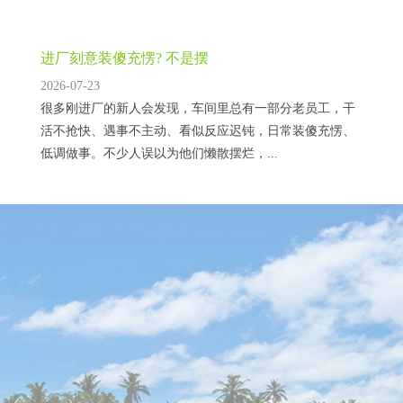
进厂刻意装傻充愣? 不是摆
2026-07-23
很多刚进厂的新人会发现，车间里总有一部分老员工，干
活不抢快、遇事不主动、看似反应迟钝，日常装傻充愣、
低调做事。不少人误以为他们懒散摆烂，...
中文在线涨5.92%, 成交额47
2026-02-13
异动分析 Sora概念(文生视频)+AI语料+快手概念+在线教
育+文化传媒概念 1、据公司2025年7月17日互动易：依
托“逍遥大模型”文本生成及理解能力、结合业界领...