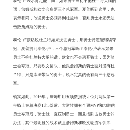
泰伦·卢表示肯定能，而且如果勇士当初不抱杜兰特大腿的
话，詹姆斯和欧文会多两三个总冠军。夏普听到这里，也
表示赞同，他说勇士必须得到杜兰特，否则勇士永远无法
击败詹姆斯的骑士。
泰伦·卢接话说杜兰特如果没去勇士，那骑士肯定能继续夺
冠。夏普提问泰伦·卢，三个总冠军吗？泰伦·卢表示如果
勇士不抱杜兰特大腿的话，欧文也不会离开骑士，因为骑
士会夺冠。只要欧文留队，他跟詹姆斯的骑士面对没有杜
兰特、只是库里带队的勇士，说不定真的会有两三个总冠
军。
确实如此。2016年，詹姆斯用五项数据统计位列两队第一
带骑士在总决赛1比3落后、大逆转拥有全票MVP和73胜的
勇士夺冠后，骑士就一直压制勇士，而且找到击败勇士的
办法，其中最明显的战术就是詹姆斯和欧文轮流军训库